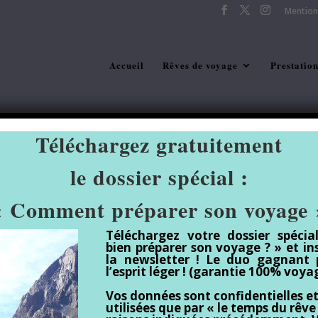
Mention
Accueil
Rêves de voyage
Prestation
Téléchargez gratuitement
le dossier spécial :
« Comment préparer son voyage 
Téléchargez votre dossier spéci
bien préparer son voyage ? » et in
la newsletter ! Le duo gagnant 
l’esprit léger ! (garantie 100% voy
Vos données sont confidentielles et
utilisées que par « le temps du rêve