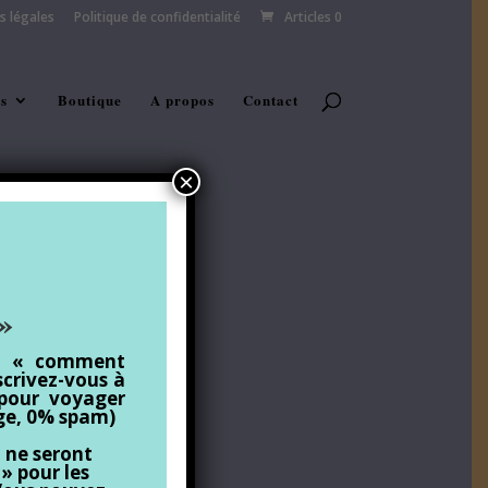
s légales
Politique de confidentialité
Articles 0
s
Boutique
A propos
Contact
×
»
al « comment
scrivez-vous à
pour voyager
age, 0% spam)
 ne seront
 » pour les