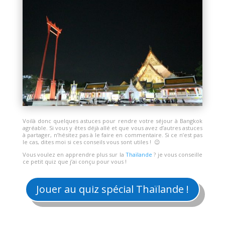
Voilà donc quelques astuces pour rendre votre séjour à Bangkok
agréable. Si vous y êtes déjà allé et que vous avez d’autres astuces
à partager, n’hésitez pas à le faire en commentaire. Si ce n’est pas
le cas, dites moi si ces conseils vous sont utiles ! 😉
Vous voulez en apprendre plus sur la
Thaïlande
? je vous conseille
ce petit quiz que j’ai conçu pour vous !
Jouer au quiz spécial Thaïlande !