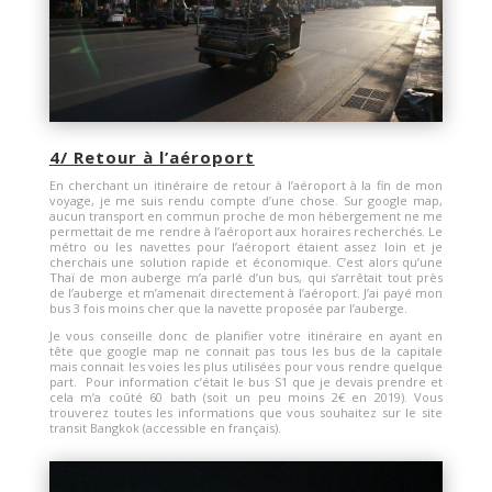
4/ Retour à l’aéroport
En cherchant un itinéraire de retour à l’aéroport à la fin de mon
voyage, je me suis rendu compte d’une chose. Sur google map,
aucun transport en commun proche de mon hébergement ne me
permettait de me rendre à l’aéroport aux horaires recherchés. Le
métro ou les navettes pour l’aéroport étaient assez loin et je
cherchais une solution rapide et économique. C’est alors qu’une
Thaï de mon auberge m’a parlé d’un bus, qui s’arrêtait tout près
de l’auberge et m’amenait directement à l’aéroport. J’ai payé mon
bus 3 fois moins cher que la navette proposée par l’auberge.
Je vous conseille donc de planifier votre itinéraire en ayant en
tête que google map ne connait pas tous les bus de la capitale
mais connait les voies les plus utilisées pour vous rendre quelque
part. Pour information c’était le bus S1 que je devais prendre et
cela m’a coûté 60 bath (soit un peu moins 2€ en 2019). Vous
trouverez toutes les informations que vous souhaitez sur le site
transit Bangkok (accessible en français).