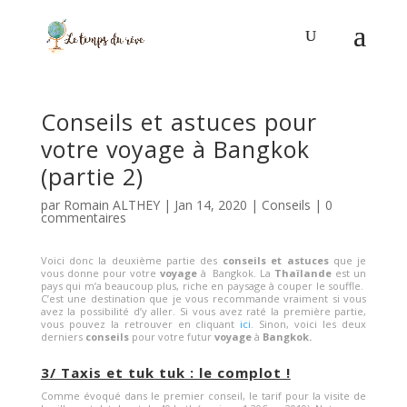
Conseils et astuces pour
votre voyage à Bangkok
(partie 2)
par
Romain ALTHEY
|
Jan 14, 2020
|
Conseils
|
0
commentaires
Voici donc la deuxième partie des
conseils et astuces
que je
vous donne pour votre
voyage
à Bangkok. La
Thaïlande
est un
pays qui m’a beaucoup plus, riche en paysage à couper le souffle.
C’est une destination que je vous recommande vraiment si vous
avez la possibilité d’y aller. Si vous avez raté la première partie,
vous pouvez la retrouver en cliquant
ici
. Sinon, voici les deux
derniers
conseils
pour votre futur
voyage
à
Bangkok.
3/ Taxis et tuk tuk : le complot !
Comme évoqué dans le premier conseil, le tarif pour la visite de