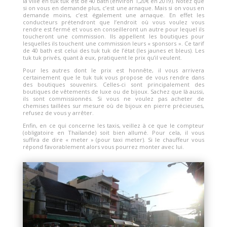
la ville en tuk tuk est de 40 bath (environ 1,20€ en 2019). Notez que
si on vous en demande plus, c’est une arnaque. Mais si on vous en
demande moins, c’est également une arnaque. En effet les
conducteurs prétendront que l’endroit où vous voulez vous
rendre est fermé et vous en conseilleront un autre pour lequel ils
toucheront une commission. Ils appellent les boutiques pour
lesquelles ils touchent une commission leurs « sponsors ». Ce tarif
de 40 bath est celui des tuk tuk de l’état (les jaunes et bleus). Les
tuk tuk privés, quant à eux, pratiquent le prix qu’il veulent.
Pour les autres dont le prix est honnête, il vous arrivera
certainement que le tuk tuk vous propose de vous rendre dans
des boutiques souvenirs. Celles-ci sont principalement des
boutiques de vêtements de luxe ou de bijoux. Sachez que là aussi,
ils sont commissionnés. Si vous ne voulez pas acheter de
chemises taillées sur mesure où de bijoux en pierre précieuses,
refusez de vous y arrêter.
Enfin, en ce qui concerne les taxis, veillez à ce que le compteur
(obligatoire en Thaïlande) soit bien allumé. Pour cela, il vous
suffira de dire « meter » (pour taxi meter). Si le chauffeur vous
répond favorablement alors vous pourrez monter avec lui.