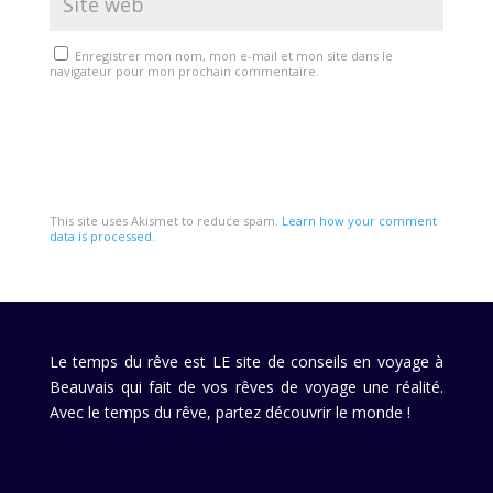
Enregistrer mon nom, mon e-mail et mon site dans le
navigateur pour mon prochain commentaire.
This site uses Akismet to reduce spam.
Learn how your comment
data is processed
.
Le temps du rêve est LE site de conseils en voyage à
Beauvais qui fait de vos rêves de voyage une réalité.
Avec le temps du rêve, partez découvrir le monde !