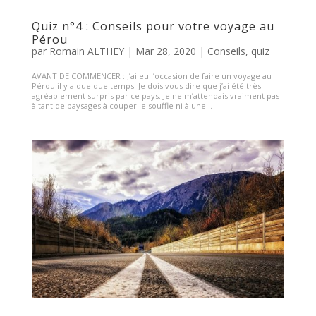
Quiz n°4 : Conseils pour votre voyage au
Pérou
par
Romain ALTHEY
|
Mar 28, 2020
|
Conseils
,
quiz
AVANT DE COMMENCER : J’ai eu l’occasion de faire un voyage au
Pérou il y a quelque temps. Je dois vous dire que j’ai été très
agréablement surpris par ce pays. Je ne m’attendais vraiment pas
à tant de paysages à couper le souffle ni à une...