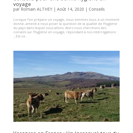
voyage
par
Romain ALTHEY
|
Août 14, 2020
|
Conseils
Lorsque l’on prépare un voyage, nous sommes tous, à un moment
donné, amené à nous poser la question de la qualité de l’hygiène
du pays dans lequel nous allons. Alors nous cherchons des
conseils sur l’hygiène en voyage, répondant à nos intérrogations :
_ Est-ce...