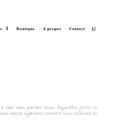
ns légales
Politique de confidentialité
Articles 0
s
Boutique
A propos
Contact
e faire sans prendre l’avion. Aujourd’hui j’entre un
. Vous saurez également comment nous resterons en