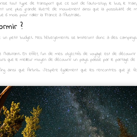
torise tout type de transport que ce soit de l’auto-stop, le bus, le train, 
nt une plus grande liberté de mouvement ainsi que la possibilité de 
 6 mois pour rallier la France à l’Australie.
ormir ?
un petit budget. Mes hébergements se limiteront donc à des campings
ez l’habitant. En effet, l’un de mes objectifs de voyage est de décou
leurs que le meilleur moyen de découvrir un pays passe par le partage d
urfing ainsi que Airbnb. J’espère également que les rencontres que je 