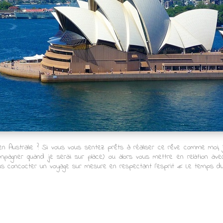
n Australie ? Si vous vous sentez prêts à réaliser ce rêve comme moi, 
agner quand je serai sur place) ou alors vous mettre en relation ave
us concocter un voyage sur mesure en respectant l’esprit « Le temps d