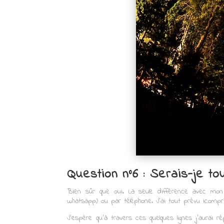
Question n°6 : Serais-je to
Bien sûr que oui. La seule différence avec mon f
whatsapp) ou par téléphone. J’ai tout prévu icompri
J’espère qu’à travers ces quelques lignes j’aurai