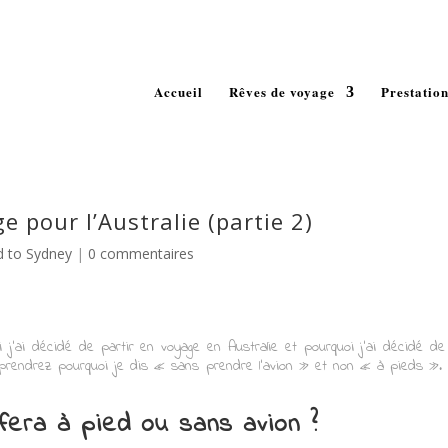
Mentio
Accueil
Rêves de voyage
Prestation
 pour l’Australie (partie 2)
d to Sydney
|
0 commentaires
i j’ai décidé de partir en voyage en Australie et pourquoi j’ai décidé de l
 apprendrez pourquoi je dis « sans prendre l’avion » et non « à pieds »
 fera à pied ou sans avion ?