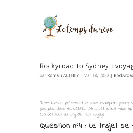
Rockyroad to Sydney : voyage
par
Romain ALTHEY
|
Mar 18, 2020
|
Rockyroa
Dans l’article précédent je vous expliquais pourquo
peu plus dans les détails. Dans cet article vous
contact tout au long de mon voyage.
Question n°4 : Le trajet se