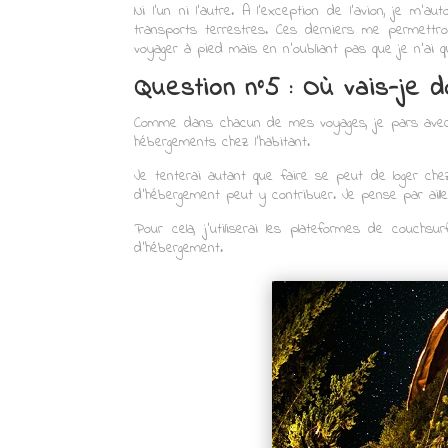
Ni l’un ni l’autre. A l’exception de l’avion, je m’au
transports terrestres. Ces derniers me permettro
voyager à pied mais en n’oubliant pas que je n’ai que
Question n°5 : Où vais-je d
Comme dans chacun de mes voyages, je pars avec 
hébergements chez l’habitant.
Je tenterai autant que faire se peut de loger ch
d’hébergement peut y contribuer. Je pense par ail
Pour cela, j’utiliserai les plateformes de couchs
d’hébergement.