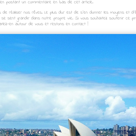
 en postant un commentaire en bas de cet article.
 de réaliser nos rêves. Le plus dur est de s’en donner les moyens et d’ê
n se sent grandir dans notre propre vie. Si vous souhaitez soutenir ce pro
arlez-en autour de vous et restons en contact !