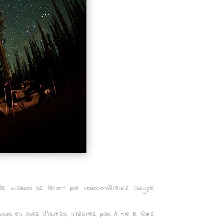
e livraison se feront par visioconférence (skype,
vous en avez d’autres, n’hésitez pas à me le faire