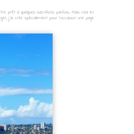
tre prêt à quelques sacrifices parfois. Mais cela en
jet, j’ai crée spécialement pour l’occasion une page