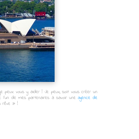
je peux vous y aider ! Je peux, soit vous créer un
c l’un de mes partenaires à savoir une
agence de
u rêve » !