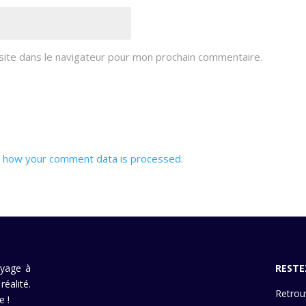
site dans le navigateur pour mon prochain commentaire.
 how your comment data is processed
.
oyage à
RESTE
éalité.
Retrou
e !