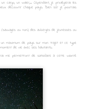
un cargo, un voilier,… Cependant, je privilégierai les
mieux découvrir chaque pays. Bien sûr je pourrais
 (sauvages ou non), des auberges de jeunesses ou
vrir un maximum de pays sur mon trajet et ce type
e moment de vie avec ses habitants.
ferai me permettront de satisfaire à cette volonté