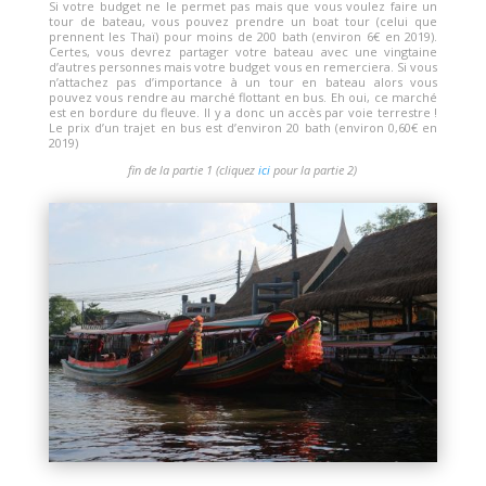
Si votre budget ne le permet pas mais que vous voulez faire un
tour de bateau, vous pouvez prendre un boat tour (celui que
prennent les Thaï) pour moins de 200 bath (environ 6€ en 2019).
Certes, vous devrez partager votre bateau avec une vingtaine
d’autres personnes mais votre budget vous en remerciera. Si vous
n’attachez pas d’importance à un tour en bateau alors vous
pouvez vous rendre au marché flottant en bus. Eh oui, ce marché
est en bordure du fleuve. Il y a donc un accès par voie terrestre !
Le prix d’un trajet en bus est d’environ 20 bath (environ 0,60€ en
2019)
fin de la partie 1 (cliquez
ici
pour la partie 2)