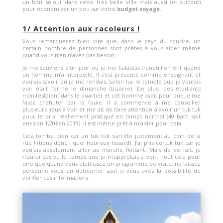
un bon séjour dans cette très belle ville mais aussi (et surtout)
pour économiser un peu sur votre
budget voyage
.
1/ Attention aux racoleurs !
Vous remarquerez bien vite que, dans le pays du sourire, un
certain nombre de personnes sont prêtes à vous aider même
quand vous n’en n’avez pas besoin.
Je me souviens d’un jour où je me baladais tranquillement quand
un homme m’a interpellé. Il s’est présenté comme enseignant et
voulais savoir où je me rendais. Selon lui, le temple que je voulais
voir était fermé le dimanche (bizarre). De plus, des étudiants
manifestaient dans le quartier et cet homme avait peur que je me
fasse chahuter par la foule. Il a commencé à me conseiller
plusieurs lieux à voir et me dit de faire attention à avoir un tuk tuk
pour le prix réellement pratiqué en temps normal (40 bath soit
environ 1,20€en 2019). Il est même prêt à m’aider pour cela.
Cela tombe bien car un tuk tuk s’arrête justement au coin de la
rue ! (tiens donc ! quel heureux hasard). J’ai pris ce tuk tuk car je
voulais absolument aller au marché flottant. Mais de ce fait, je
n’aurai pas vu le temps que je m’apprêtais à voir. Tout cela pour
dire que quand vous établissez un programme de visite, ne laissez
personne vous en détourner sauf si vous avez la possibilité de
vérifier ces informations.