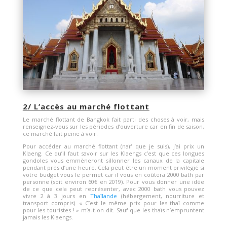
2/ L’accès au marché flottant
Le marché flottant de Bangkok fait parti des choses à voir, mais
renseignez-vous sur les périodes d’ouverture car en fin de saison,
ce marché fait peine à voir.
Pour accéder au marché flottant (naïf que je suis), j’ai prix un
Klaeng. Ce qu’il faut savoir sur les Klaengs c’est que ces longues
gondoles vous emmèneront sillonner les canaux de la capitale
pendant près d’une heure. Cela peut être un moment privilégié si
votre budget vous le permet car il vous en coûtera 2000 bath par
personne (soit environ 60€ en 2019). Pour vous donner une idée
de ce que cela peut représenter, avec 2000 bath vous pouvez
vivre 2 à 3 jours en
Thaïlande
(hébergement, nourriture et
transport compris). « C’est le même prix pour les thaï comme
pour les touristes ! » m’a-t-on dit. Sauf que les thaïs n’empruntent
jamais les Klaengs.